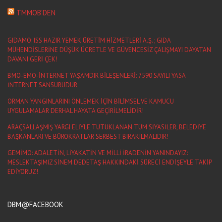
TMMOB’DEN
GIDAMO: ISS HAZIR YEMEK ÜRETİM HİZMETLERİ A.Ş. ; GIDA
MÜHENDİSLERİNE DÜŞÜK ÜCRETLE VE GÜVENCESİZ ÇALIŞMAYI DAYATAN
DAVANI GERİ ÇEK!
BMO-EMO-İNTERNET YAŞAMDIR BİLEŞENLERİ: 7590 SAYILI YASA
İNTERNET SANSÜRÜDÜR
ORMAN YANGINLARINI ÖNLEMEK İÇİN BİLİMSEL VE KAMUCU
UYGULAMALAR DERHAL HAYATA GEÇİRİLMELİDİR!
ARAÇSALLAŞMIŞ YARGI ELİYLE TUTUKLANAN TÜM SİYASİLER, BELEDİYE
BAŞKANLARI VE BÜROKRATLAR SERBEST BIRAKILMALIDIR!
GEMİMO: ADALETİN, LİYAKATİN VE MİLLİ İRADENİN YANINDAYIZ:
MESLEKTAŞIMIZ SİNEM DEDETAŞ HAKKINDAKİ SÜRECİ ENDİŞEYLE TAKİP
EDİYORUZ!
DBM@FACEBOOK