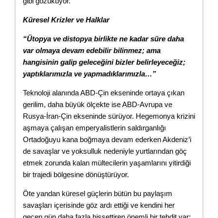
gibi gözüküyor.
Küresel Krizler ve Halklar
“Ütopya ve distopya birlikte ne kadar süre daha 
var olmaya devam edebilir bilinmez; ama 
hangisinin galip geleceğini bizler belirleyeceğiz; 
yaptıklarımızla ve yapmadıklarımızla…”
Teknoloji alanında ABD-Çin ekseninde ortaya çıkan 
gerilim, daha büyük ölçekte ise ABD-Avrupa ve 
Rusya-İran-Çin ekseninde sürüyor. Hegemonya krizini 
aşmaya çalışan emperyalistlerin saldırganlığı 
Ortadoğuyu kana boğmaya devam ederken Akdeniz’i 
de savaşlar ve yoksulluk nedeniyle yurtlarından göç 
etmek zorunda kalan mültecilerin yaşamlarını yitirdiği 
bir trajedi bölgesine dönüştürüyor.
Öte yandan küresel güçlerin bütün bu paylaşım 
savaşları içerisinde göz ardı ettiği ve kendini her 
geçen gün daha fazla hissettiren önemli bir tehdit var: 