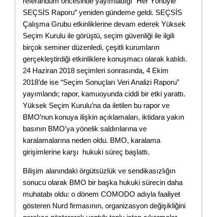
referandum öncesinde yayımladığı “Her Yönüyle 
SEÇSİS Raporu” yeniden gündeme geldi. SEÇSİS 
Çalışma Grubu etkinliklerine devam ederek Yüksek 
Seçim Kurulu ile görüştü, seçim güvenliği ile ilgili 
birçok seminer düzenledi, çeşitli kurumların 
gerçekleştirdiği etkinliklere konuşmacı olarak katıldı. 
24 Haziran 2018 seçimleri sonrasında, 4 Ekim 
2018’de ise “Seçim Sonuçları Veri Analizi Raporu” 
yayımlandı; rapor, kamuoyunda ciddi bir etki yarattı. 
Yüksek Seçim Kurulu’na da iletilen bu rapor ve 
BMO’nun konuya ilişkin açıklamaları, iktidara yakın 
basının BMO’ya yönelik saldırılarına ve 
karalamalarına neden oldu. BMO, karalama 
girişimlerine karşı  hukuki süreç başlattı.
Bilişim alanındaki örgütsüzlük ve sendikasızlığın 
sonucu olarak BMO bir başka hukuki sürecin daha 
muhatabı oldu: o dönem COMODO adıyla faaliyet 
gösteren Nurd firmasının, organizasyon değişikliğini 