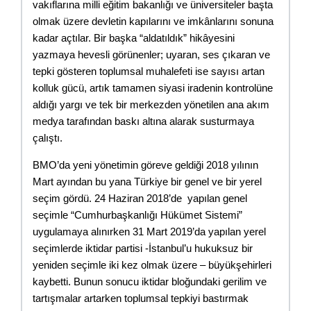
vakıflarına milli eğitim bakanlığı ve üniversiteler başta 
olmak üzere devletin kapılarını ve imkânlarını sonuna 
kadar açtılar. Bir başka “aldatıldık” hikâyesini 
yazmaya hevesli görünenler; uyaran, ses çıkaran ve 
tepki gösteren toplumsal muhalefeti ise sayısı artan 
kolluk gücü, artık tamamen siyasi iradenin kontrolüne 
aldığı yargı ve tek bir merkezden yönetilen ana akım 
medya tarafından baskı altına alarak susturmaya 
çalıştı.
BMO’da yeni yönetimin göreve geldiği 2018 yılının 
Mart ayından bu yana Türkiye bir genel ve bir yerel 
seçim gördü. 24 Haziran 2018’de  yapılan genel 
seçimle “Cumhurbaşkanlığı Hükümet Sistemi” 
uygulamaya alınırken 31 Mart 2019’da yapılan yerel 
seçimlerde iktidar partisi -İstanbul’u hukuksuz bir 
yeniden seçimle iki kez olmak üzere – büyükşehirleri 
kaybetti. Bunun sonucu iktidar bloğundaki gerilim ve 
tartışmalar artarken toplumsal tepkiyi bastırmak 