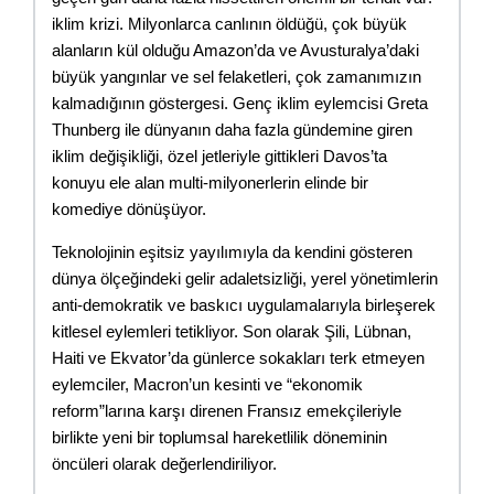
iklim krizi. Milyonlarca canlının öldüğü, çok büyük 
alanların kül olduğu Amazon’da ve Avusturalya’daki 
büyük yangınlar ve sel felaketleri, çok zamanımızın 
kalmadığının göstergesi. Genç iklim eylemcisi Greta 
Thunberg ile dünyanın daha fazla gündemine giren 
iklim değişikliği, özel jetleriyle gittikleri Davos’ta 
konuyu ele alan multi-milyonerlerin elinde bir 
komediye dönüşüyor.
Teknolojinin eşitsiz yayılımıyla da kendini gösteren 
dünya ölçeğindeki gelir adaletsizliği, yerel yönetimlerin 
anti-demokratik ve baskıcı uygulamalarıyla birleşerek 
kitlesel eylemleri tetikliyor. Son olarak Şili, Lübnan, 
Haiti ve Ekvator’da günlerce sokakları terk etmeyen 
eylemciler, Macron’un kesinti ve “ekonomik 
reform”larına karşı direnen Fransız emekçileriyle 
birlikte yeni bir toplumsal hareketlilik döneminin 
öncüleri olarak değerlendiriliyor.