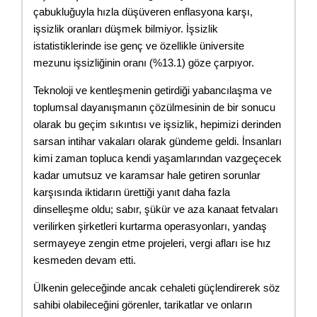
çabukluğuyla hızla düşüveren enflasyona karşı, 
işsizlik oranları düşmek bilmiyor. İşsizlik 
istatistiklerinde ise genç ve özellikle üniversite 
mezunu işsizliğinin oranı (%13.1) göze çarpıyor.
Teknoloji ve kentleşmenin getirdiği yabancılaşma ve 
toplumsal dayanışmanın çözülmesinin de bir sonucu 
olarak bu geçim sıkıntısı ve işsizlik, hepimizi derinden 
sarsan intihar vakaları olarak gündeme geldi. İnsanları 
kimi zaman topluca kendi yaşamlarından vazgeçecek 
kadar umutsuz ve karamsar hale getiren sorunlar 
karşısında iktidarın ürettiği yanıt daha fazla 
dinselleşme oldu; sabır, şükür ve aza kanaat fetvaları 
verilirken şirketleri kurtarma operasyonları, yandaş 
sermayeye zengin etme projeleri, vergi afları ise hız 
kesmeden devam etti.
Ülkenin geleceğinde ancak cehaleti güçlendirerek söz 
sahibi olabileceğini görenler, tarikatlar ve onların 