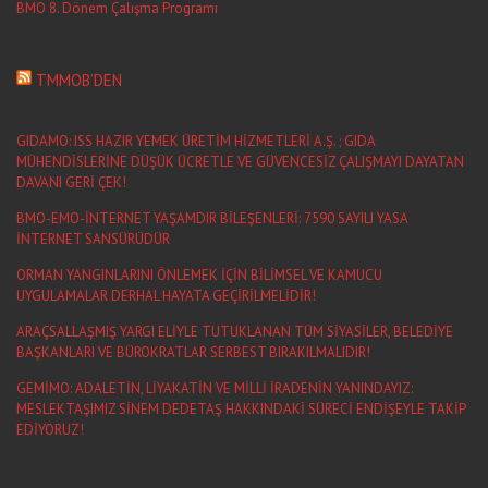
BMO 8. Dönem Çalışma Programı
TMMOB’DEN
GIDAMO: ISS HAZIR YEMEK ÜRETİM HİZMETLERİ A.Ş. ; GIDA
MÜHENDİSLERİNE DÜŞÜK ÜCRETLE VE GÜVENCESİZ ÇALIŞMAYI DAYATAN
DAVANI GERİ ÇEK!
BMO-EMO-İNTERNET YAŞAMDIR BİLEŞENLERİ: 7590 SAYILI YASA
İNTERNET SANSÜRÜDÜR
ORMAN YANGINLARINI ÖNLEMEK İÇİN BİLİMSEL VE KAMUCU
UYGULAMALAR DERHAL HAYATA GEÇİRİLMELİDİR!
ARAÇSALLAŞMIŞ YARGI ELİYLE TUTUKLANAN TÜM SİYASİLER, BELEDİYE
BAŞKANLARI VE BÜROKRATLAR SERBEST BIRAKILMALIDIR!
GEMİMO: ADALETİN, LİYAKATİN VE MİLLİ İRADENİN YANINDAYIZ:
MESLEKTAŞIMIZ SİNEM DEDETAŞ HAKKINDAKİ SÜRECİ ENDİŞEYLE TAKİP
EDİYORUZ!