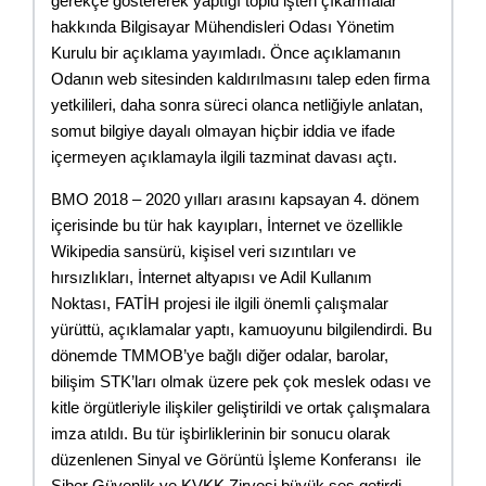
gerekçe göstererek yaptığı toplu işten çıkarmalar 
hakkında Bilgisayar Mühendisleri Odası Yönetim 
Kurulu bir açıklama yayımladı. Önce açıklamanın 
Odanın web sitesinden kaldırılmasını talep eden firma 
yetkilileri, daha sonra süreci olanca netliğiyle anlatan, 
somut bilgiye dayalı olmayan hiçbir iddia ve ifade 
içermeyen açıklamayla ilgili tazminat davası açtı.
BMO 2018 – 2020 yılları arasını kapsayan 4. dönem 
içerisinde bu tür hak kayıpları, İnternet ve özellikle 
Wikipedia sansürü, kişisel veri sızıntıları ve 
hırsızlıkları, İnternet altyapısı ve Adil Kullanım 
Noktası, FATİH projesi ile ilgili önemli çalışmalar 
yürüttü, açıklamalar yaptı, kamuoyunu bilgilendirdi. Bu 
dönemde TMMOB’ye bağlı diğer odalar, barolar, 
bilişim STK’ları olmak üzere pek çok meslek odası ve 
kitle örgütleriyle ilişkiler geliştirildi ve ortak çalışmalara 
imza atıldı. Bu tür işbirliklerinin bir sonucu olarak 
düzenlenen Sinyal ve Görüntü İşleme Konferansı  ile 