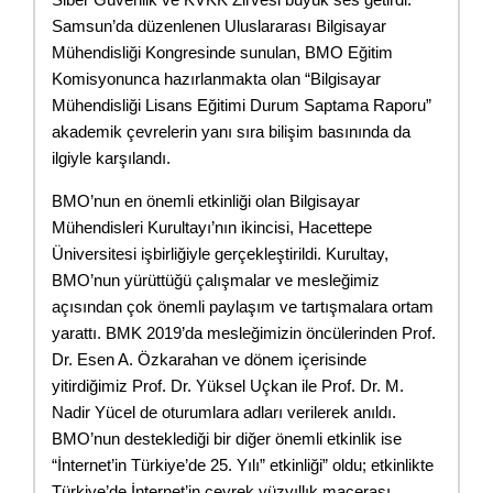
Siber Güvenlik ve KVKK Zirvesi büyük ses getirdi. 
Samsun’da düzenlenen Uluslararası Bilgisayar 
Mühendisliği Kongresinde sunulan, BMO Eğitim 
Komisyonunca hazırlanmakta olan “Bilgisayar 
Mühendisliği Lisans Eğitimi Durum Saptama Raporu” 
akademik çevrelerin yanı sıra bilişim basınında da 
ilgiyle karşılandı.
BMO’nun en önemli etkinliği olan Bilgisayar 
Mühendisleri Kurultayı’nın ikincisi, Hacettepe 
Üniversitesi işbirliğiyle gerçekleştirildi. Kurultay, 
BMO’nun yürüttüğü çalışmalar ve mesleğimiz 
açısından çok önemli paylaşım ve tartışmalara ortam 
yarattı. BMK 2019’da mesleğimizin öncülerinden Prof. 
Dr. Esen A. Özkarahan ve dönem içerisinde 
yitirdiğimiz Prof. Dr. Yüksel Uçkan ile Prof. Dr. M. 
Nadir Yücel de oturumlara adları verilerek anıldı. 
BMO’nun desteklediği bir diğer önemli etkinlik ise 
“İnternet’in Türkiye’de 25. Yılı” etkinliği” oldu; etkinlikte 
Türkiye’de İnternet’in çeyrek yüzyıllık macerası 