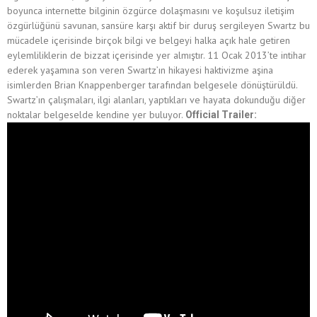
boyunca internette bilginin özgürce dolaşmasını ve koşulsuz iletişim
özgürlüğünü savunan, sansüre karşı aktif bir duruş sergileyen Swartz bu
mücadele içerisinde birçok bilgi ve belgeyi halka açık hale getiren
eylemliliklerin de bizzat içerisinde yer almıştır.
11 Ocak 2013’te intihar
ederek yaşamına son veren Swartz’ın hikayesi haktivizme aşina
isimlerden Brian Knappenberger tarafından belgesele dönüştürüldü.
Swartz’ın çalışmaları, ilgi alanları, yaptıkları ve hayata dokunduğu diğer
noktalar belgeselde kendine yer buluyor.
Official Trailer: