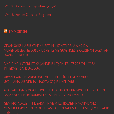
BMO 8. Dönem Komisyonları İçin Çağrı
BMO 8. Dönem Çalışma Programı
TMMOB’DEN
GIDAMO: ISS HAZIR YEMEK ÜRETİM HİZMETLERİ A.Ş. ; GIDA
MÜHENDİSLERİNE DÜŞÜK ÜCRETLE VE GÜVENCESİZ ÇALIŞMAYI DAYATAN
DAVANI GERİ ÇEK!
BMO-EMO-İNTERNET YAŞAMDIR BİLEŞENLERİ: 7590 SAYILI YASA
İNTERNET SANSÜRÜDÜR
ORMAN YANGINLARINI ÖNLEMEK İÇİN BİLİMSEL VE KAMUCU
UYGULAMALAR DERHAL HAYATA GEÇİRİLMELİDİR!
ARAÇSALLAŞMIŞ YARGI ELİYLE TUTUKLANAN TÜM SİYASİLER, BELEDİYE
BAŞKANLARI VE BÜROKRATLAR SERBEST BIRAKILMALIDIR!
GEMİMO: ADALETİN, LİYAKATİN VE MİLLİ İRADENİN YANINDAYIZ:
MESLEKTAŞIMIZ SİNEM DEDETAŞ HAKKINDAKİ SÜRECİ ENDİŞEYLE TAKİP
EDİYORUZ!