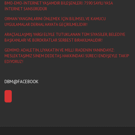
BMO-EMO-İNTERNET YAŞAMDIR BİLEŞENLERİ: 7590 SAYILI YASA
İNTERNET SANSÜRÜDÜR
ORMAN YANGINLARINI ÖNLEMEK İÇİN BİLİMSEL VE KAMUCU
UYGULAMALAR DERHAL HAYATA GEÇİRİLMELİDİR!
ARAÇSALLAŞMIŞ YARGI ELİYLE TUTUKLANAN TÜM SİYASİLER, BELEDİYE
BAŞKANLARI VE BÜROKRATLAR SERBEST BIRAKILMALIDIR!
GEMİMO: ADALETİN, LİYAKATİN VE MİLLİ İRADENİN YANINDAYIZ:
MESLEKTAŞIMIZ SİNEM DEDETAŞ HAKKINDAKİ SÜRECİ ENDİŞEYLE TAKİP
EDİYORUZ!
DBM@FACEBOOK