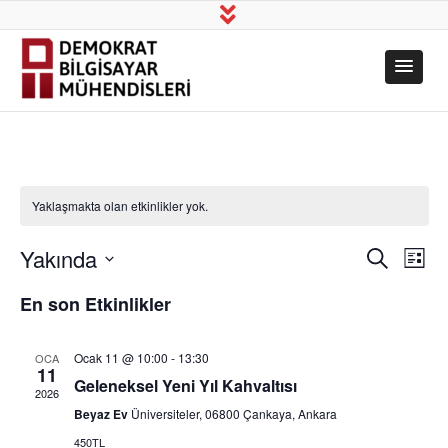
Demokrat
Üretim, Bilim, Dayanışma!
Bilgisayar
Mühendisleri
Yaklaşmakta olan etkinlikler yok.
Yakında
Etkinl
Etk
Ara
Liste
Tarih
gö
En son Etkinlikler
arama
seç.
ge
ve
Ocak 11 @ 10:00
-
13:30
OCA
11
Geleneksel Yeni Yıl Kahvaltısı
2026
görün
Beyaz Ev
Üniversiteler, 06800 Çankaya, Ankara
450TL