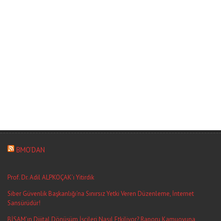
gezin
BMO’DAN
Prof. Dr. Adil ALPKOÇAK’ı Yitirdik
Siber Güvenlik Başkanlığı’na Sınırsız Yetki Veren Düzenleme, İnternet
Sansürüdür!
BİSAM’ın Dijital Dönüşüm İşçileri Nasıl Etkiliyor? Raporu Kamuoyuna