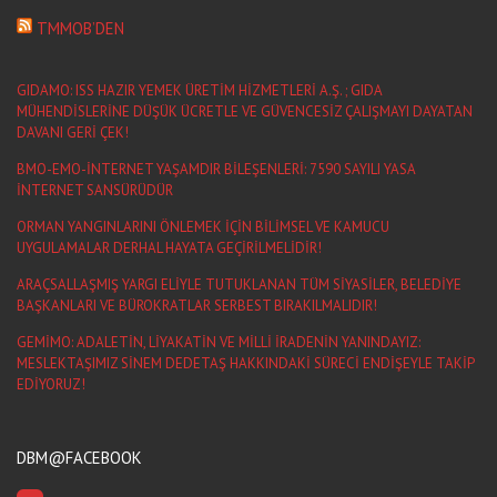
TMMOB’DEN
GIDAMO: ISS HAZIR YEMEK ÜRETİM HİZMETLERİ A.Ş. ; GIDA
MÜHENDİSLERİNE DÜŞÜK ÜCRETLE VE GÜVENCESİZ ÇALIŞMAYI DAYATAN
DAVANI GERİ ÇEK!
BMO-EMO-İNTERNET YAŞAMDIR BİLEŞENLERİ: 7590 SAYILI YASA
İNTERNET SANSÜRÜDÜR
ORMAN YANGINLARINI ÖNLEMEK İÇİN BİLİMSEL VE KAMUCU
UYGULAMALAR DERHAL HAYATA GEÇİRİLMELİDİR!
ARAÇSALLAŞMIŞ YARGI ELİYLE TUTUKLANAN TÜM SİYASİLER, BELEDİYE
BAŞKANLARI VE BÜROKRATLAR SERBEST BIRAKILMALIDIR!
GEMİMO: ADALETİN, LİYAKATİN VE MİLLİ İRADENİN YANINDAYIZ:
MESLEKTAŞIMIZ SİNEM DEDETAŞ HAKKINDAKİ SÜRECİ ENDİŞEYLE TAKİP
EDİYORUZ!
DBM@FACEBOOK