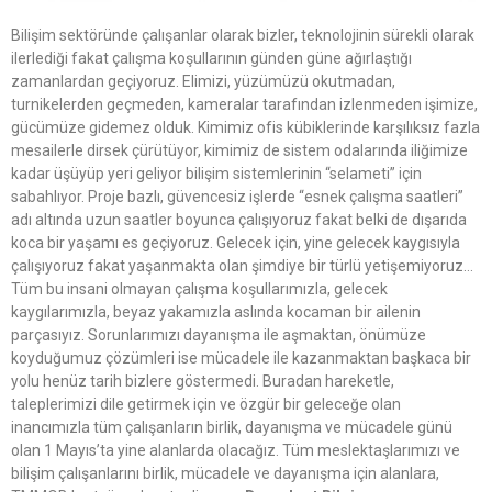
Bilişim sektöründe çalışanlar olarak bizler, teknolojinin sürekli olarak
ilerlediği fakat çalışma koşullarının günden güne ağırlaştığı
zamanlardan geçiyoruz. Elimizi, yüzümüzü okutmadan,
turnikelerden geçmeden, kameralar tarafından izlenmeden işimize,
gücümüze gidemez olduk. Kimimiz ofis kübiklerinde karşılıksız fazla
mesailerle dirsek çürütüyor, kimimiz de sistem odalarında iliğimize
kadar üşüyüp yeri geliyor bilişim sistemlerinin “selameti” için
sabahlıyor. Proje bazlı, güvencesiz işlerde “esnek çalışma saatleri”
adı altında uzun saatler boyunca çalışıyoruz fakat belki de dışarıda
koca bir yaşamı es geçiyoruz. Gelecek için, yine gelecek kaygısıyla
çalışıyoruz fakat yaşanmakta olan şimdiye bir türlü yetişemiyoruz…
Tüm bu insani olmayan çalışma koşullarımızla, gelecek
kaygılarımızla, beyaz yakamızla aslında kocaman bir ailenin
parçasıyız. Sorunlarımızı dayanışma ile aşmaktan, önümüze
koyduğumuz çözümleri ise mücadele ile kazanmaktan başkaca bir
yolu henüz tarih bizlere göstermedi. Buradan hareketle,
taleplerimizi dile getirmek için ve özgür bir geleceğe olan
inancımızla tüm çalışanların birlik, dayanışma ve mücadele günü
olan 1 Mayıs’ta yine alanlarda olacağız. Tüm meslektaşlarımızı ve
bilişim çalışanlarını birlik, mücadele ve dayanışma için alanlara,