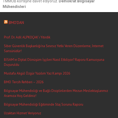
TMMOB kortejine davet ediyoruz.
Demokrat Bilgisayar
Mühendisleri
BMO’DAN
Prof. Dr. Adil ALPKOÇAK’ı Yitirdik
Siber Güvenlik Başkanlığı’na Sınırsız Yetki Veren Düzenleme, İnternet
Sansürüdür!
BİSAM’ın Dijital Dönüşüm İşçileri Nasıl Etkiliyor? Raporu Kamuoyuna
Duyuruldu
Mustafa Akgül Özgür Yazılım Yaz Kampı 2026
BMO Tercih Rehberi – 2026
Bilgisayar Mühendisliği ve Bağlı Disiplinlerden Mezun Meslektaşlarımız
Aramıza Hoş Geldiniz!
Bilgisayar Mühendisliği Eğitiminde Staj Sorunu Raporu
Uzaktan Hizmet Veriyoruz