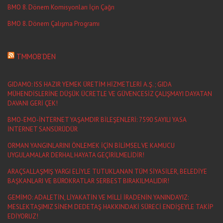
BMO 8. Dönem Komisyonları İçin Çağrı
BMO 8. Dönem Çalışma Programı
TMMOB’DEN
GIDAMO: ISS HAZIR YEMEK ÜRETİM HİZMETLERİ A.Ş. ; GIDA
MÜHENDİSLERİNE DÜŞÜK ÜCRETLE VE GÜVENCESİZ ÇALIŞMAYI DAYATAN
DAVANI GERİ ÇEK!
BMO-EMO-İNTERNET YAŞAMDIR BİLEŞENLERİ: 7590 SAYILI YASA
İNTERNET SANSÜRÜDÜR
ORMAN YANGINLARINI ÖNLEMEK İÇİN BİLİMSEL VE KAMUCU
UYGULAMALAR DERHAL HAYATA GEÇİRİLMELİDİR!
ARAÇSALLAŞMIŞ YARGI ELİYLE TUTUKLANAN TÜM SİYASİLER, BELEDİYE
BAŞKANLARI VE BÜROKRATLAR SERBEST BIRAKILMALIDIR!
GEMİMO: ADALETİN, LİYAKATİN VE MİLLİ İRADENİN YANINDAYIZ:
MESLEKTAŞIMIZ SİNEM DEDETAŞ HAKKINDAKİ SÜRECİ ENDİŞEYLE TAKİP
EDİYORUZ!