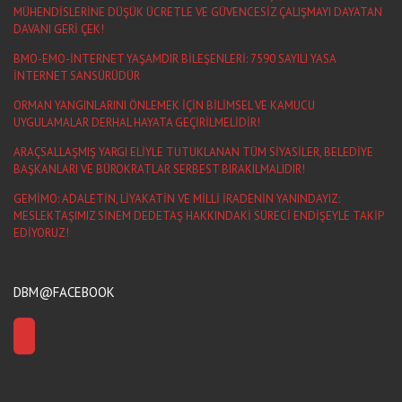
MÜHENDİSLERİNE DÜŞÜK ÜCRETLE VE GÜVENCESİZ ÇALIŞMAYI DAYATAN
DAVANI GERİ ÇEK!
BMO-EMO-İNTERNET YAŞAMDIR BİLEŞENLERİ: 7590 SAYILI YASA
İNTERNET SANSÜRÜDÜR
ORMAN YANGINLARINI ÖNLEMEK İÇİN BİLİMSEL VE KAMUCU
UYGULAMALAR DERHAL HAYATA GEÇİRİLMELİDİR!
ARAÇSALLAŞMIŞ YARGI ELİYLE TUTUKLANAN TÜM SİYASİLER, BELEDİYE
BAŞKANLARI VE BÜROKRATLAR SERBEST BIRAKILMALIDIR!
GEMİMO: ADALETİN, LİYAKATİN VE MİLLİ İRADENİN YANINDAYIZ:
MESLEKTAŞIMIZ SİNEM DEDETAŞ HAKKINDAKİ SÜRECİ ENDİŞEYLE TAKİP
EDİYORUZ!
DBM@FACEBOOK