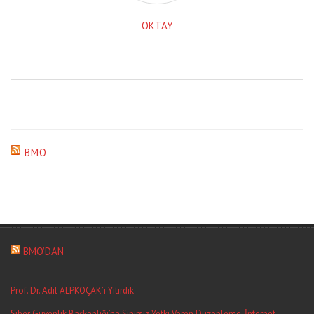
OKTAY
BMO
BMO’DAN
Prof. Dr. Adil ALPKOÇAK’ı Yitirdik
Siber Güvenlik Başkanlığı’na Sınırsız Yetki Veren Düzenleme, İnternet