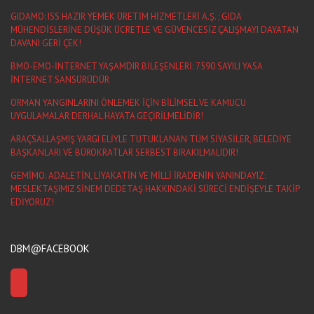
GIDAMO: ISS HAZIR YEMEK ÜRETİM HİZMETLERİ A.Ş. ; GIDA
MÜHENDİSLERİNE DÜŞÜK ÜCRETLE VE GÜVENCESİZ ÇALIŞMAYI DAYATAN
DAVANI GERİ ÇEK!
BMO-EMO-İNTERNET YAŞAMDIR BİLEŞENLERİ: 7590 SAYILI YASA
İNTERNET SANSÜRÜDÜR
ORMAN YANGINLARINI ÖNLEMEK İÇİN BİLİMSEL VE KAMUCU
UYGULAMALAR DERHAL HAYATA GEÇİRİLMELİDİR!
ARAÇSALLAŞMIŞ YARGI ELİYLE TUTUKLANAN TÜM SİYASİLER, BELEDİYE
BAŞKANLARI VE BÜROKRATLAR SERBEST BIRAKILMALIDIR!
GEMİMO: ADALETİN, LİYAKATİN VE MİLLİ İRADENİN YANINDAYIZ:
MESLEKTAŞIMIZ SİNEM DEDETAŞ HAKKINDAKİ SÜRECİ ENDİŞEYLE TAKİP
EDİYORUZ!
DBM@FACEBOOK