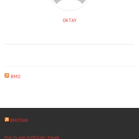
OKTAY
BMO
BMO’DAN
Prof. Dr. Adil ALPKOÇAK’ı Yitirdik