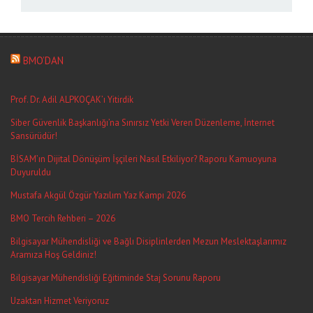
BMO’DAN
Prof. Dr. Adil ALPKOÇAK’ı Yitirdik
Siber Güvenlik Başkanlığı’na Sınırsız Yetki Veren Düzenleme, İnternet
Sansürüdür!
BİSAM’ın Dijital Dönüşüm İşçileri Nasıl Etkiliyor? Raporu Kamuoyuna
Duyuruldu
Mustafa Akgül Özgür Yazılım Yaz Kampı 2026
BMO Tercih Rehberi – 2026
Bilgisayar Mühendisliği ve Bağlı Disiplinlerden Mezun Meslektaşlarımız
Aramıza Hoş Geldiniz!
Bilgisayar Mühendisliği Eğitiminde Staj Sorunu Raporu
Uzaktan Hizmet Veriyoruz