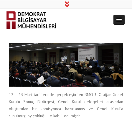
Demokrat
Üretim, Bilim, Dayanışma!
Bilgisayar
Mühendisleri
12 – 13 Mart tarihlerinde gerçekleştirilen BMO 3. Olağan Genel
Kurulu Sonuç Bildirgesi, Genel Kurul delegeleri arasından
oluşturulan bir komisyonca hazırlanmış ve Genel Kurul’a
sunulmuş; oy çokluğu ile kabul edilmiştir.