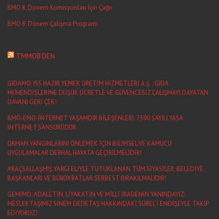
BMO 8. Dönem Komisyonları İçin Çağrı
BMO 8. Dönem Çalışma Programı
TMMOB’DEN
GIDAMO: ISS HAZIR YEMEK ÜRETİM HİZMETLERİ A.Ş. ; GIDA
MÜHENDİSLERİNE DÜŞÜK ÜCRETLE VE GÜVENCESİZ ÇALIŞMAYI DAYATAN
DAVANI GERİ ÇEK!
BMO-EMO-İNTERNET YAŞAMDIR BİLEŞENLERİ: 7590 SAYILI YASA
İNTERNET SANSÜRÜDÜR
ORMAN YANGINLARINI ÖNLEMEK İÇİN BİLİMSEL VE KAMUCU
UYGULAMALAR DERHAL HAYATA GEÇİRİLMELİDİR!
ARAÇSALLAŞMIŞ YARGI ELİYLE TUTUKLANAN TÜM SİYASİLER, BELEDİYE
BAŞKANLARI VE BÜROKRATLAR SERBEST BIRAKILMALIDIR!
GEMİMO: ADALETİN, LİYAKATİN VE MİLLİ İRADENİN YANINDAYIZ:
MESLEKTAŞIMIZ SİNEM DEDETAŞ HAKKINDAKİ SÜRECİ ENDİŞEYLE TAKİP
EDİYORUZ!