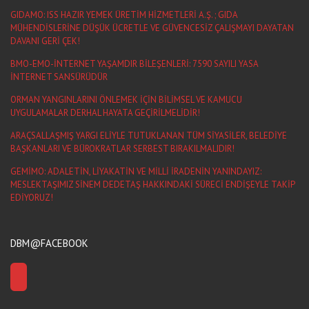
GIDAMO: ISS HAZIR YEMEK ÜRETİM HİZMETLERİ A.Ş. ; GIDA
MÜHENDİSLERİNE DÜŞÜK ÜCRETLE VE GÜVENCESİZ ÇALIŞMAYI DAYATAN
DAVANI GERİ ÇEK!
BMO-EMO-İNTERNET YAŞAMDIR BİLEŞENLERİ: 7590 SAYILI YASA
İNTERNET SANSÜRÜDÜR
ORMAN YANGINLARINI ÖNLEMEK İÇİN BİLİMSEL VE KAMUCU
UYGULAMALAR DERHAL HAYATA GEÇİRİLMELİDİR!
ARAÇSALLAŞMIŞ YARGI ELİYLE TUTUKLANAN TÜM SİYASİLER, BELEDİYE
BAŞKANLARI VE BÜROKRATLAR SERBEST BIRAKILMALIDIR!
GEMİMO: ADALETİN, LİYAKATİN VE MİLLİ İRADENİN YANINDAYIZ:
MESLEKTAŞIMIZ SİNEM DEDETAŞ HAKKINDAKİ SÜRECİ ENDİŞEYLE TAKİP
EDİYORUZ!
DBM@FACEBOOK