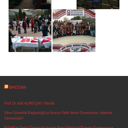
BMO’DAN
Prof. Dr. Adil ALPKOÇAK’ı Yitirdik
Siber Güvenlik Başkanlığı’na Sınırsız Yetki Veren Düzenleme, İnternet
Sansürüdür!
BİSAM’ın Dijital Dönüşüm İşçileri Nasıl Etkiliyor? Raporu Kamuoyuna