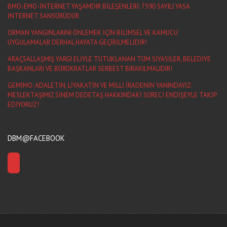
BMO-EMO-İNTERNET YAŞAMDIR BİLEŞENLERİ: 7590 SAYILI YASA
İNTERNET SANSÜRÜDÜR
ORMAN YANGINLARINI ÖNLEMEK İÇİN BİLİMSEL VE KAMUCU
UYGULAMALAR DERHAL HAYATA GEÇİRİLMELİDİR!
ARAÇSALLAŞMIŞ YARGI ELİYLE TUTUKLANAN TÜM SİYASİLER, BELEDİYE
BAŞKANLARI VE BÜROKRATLAR SERBEST BIRAKILMALIDIR!
GEMİMO: ADALETİN, LİYAKATİN VE MİLLİ İRADENİN YANINDAYIZ:
MESLEKTAŞIMIZ SİNEM DEDETAŞ HAKKINDAKİ SÜRECİ ENDİŞEYLE TAKİP
EDİYORUZ!
DBM@FACEBOOK