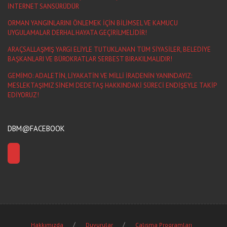
İNTERNET SANSÜRÜDÜR
ORMAN YANGINLARINI ÖNLEMEK İÇİN BİLİMSEL VE KAMUCU
UYGULAMALAR DERHAL HAYATA GEÇİRİLMELİDİR!
ARAÇSALLAŞMIŞ YARGI ELİYLE TUTUKLANAN TÜM SİYASİLER, BELEDİYE
BAŞKANLARI VE BÜROKRATLAR SERBEST BIRAKILMALIDIR!
GEMİMO: ADALETİN, LİYAKATİN VE MİLLİ İRADENİN YANINDAYIZ:
MESLEKTAŞIMIZ SİNEM DEDETAŞ HAKKINDAKİ SÜRECİ ENDİŞEYLE TAKİP
EDİYORUZ!
DBM@FACEBOOK
Hakkımızda
Duyurular
Çalışma Programları