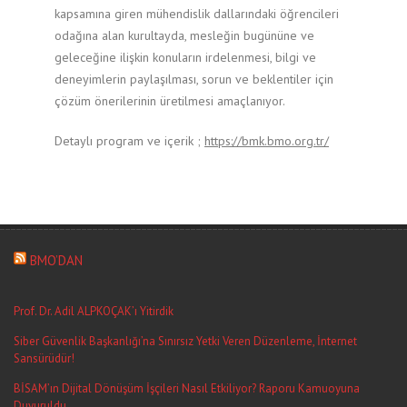
kapsamına giren mühendislik dallarındaki öğrencileri
odağına alan kurultayda, mesleğin bugününe ve
geleceğine ilişkin konuların irdelenmesi, bilgi ve
deneyimlerin paylaşılması, sorun ve beklentiler için
çözüm önerilerinin üretilmesi amaçlanıyor.
Detaylı program ve içerik ;
https://bmk.bmo.org.tr/
BMO’DAN
Prof. Dr. Adil ALPKOÇAK’ı Yitirdik
Siber Güvenlik Başkanlığı’na Sınırsız Yetki Veren Düzenleme, İnternet
Sansürüdür!
BİSAM’ın Dijital Dönüşüm İşçileri Nasıl Etkiliyor? Raporu Kamuoyuna
Duyuruldu