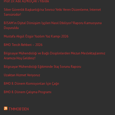
Prof. Dr. Adil ALPKOÇAK’ı Yitirdik
Siber Güvenlik Başkanlığı’na Sınırsız Yetki Veren Düzenleme, İnternet
Sansürüdür!
BİSAM’ın Dijital Dönüşüm İşçileri Nasıl Etkiliyor? Raporu Kamuoyuna
Duyuruldu
Mustafa Akgül Özgür Yazılım Yaz Kampı 2026
BMO Tercih Rehberi – 2026
Bilgisayar Mühendisliği ve Bağlı Disiplinlerden Mezun Meslektaşlarımız
Aramıza Hoş Geldiniz!
Bilgisayar Mühendisliği Eğitiminde Staj Sorunu Raporu
Uzaktan Hizmet Veriyoruz
BMO 8. Dönem Komisyonları İçin Çağrı
BMO 8. Dönem Çalışma Programı
TMMOB’DEN