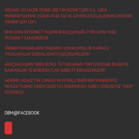
GIDAMO: ISS HAZIR YEMEK ÜRETİM HİZMETLERİ A.Ş. ; GIDA
MÜHENDİSLERİNE DÜŞÜK ÜCRETLE VE GÜVENCESİZ ÇALIŞMAYI DAYATAN
DAVANI GERİ ÇEK!
BMO-EMO-İNTERNET YAŞAMDIR BİLEŞENLERİ: 7590 SAYILI YASA
İNTERNET SANSÜRÜDÜR
ORMAN YANGINLARINI ÖNLEMEK İÇİN BİLİMSEL VE KAMUCU
UYGULAMALAR DERHAL HAYATA GEÇİRİLMELİDİR!
ARAÇSALLAŞMIŞ YARGI ELİYLE TUTUKLANAN TÜM SİYASİLER, BELEDİYE
BAŞKANLARI VE BÜROKRATLAR SERBEST BIRAKILMALIDIR!
GEMİMO: ADALETİN, LİYAKATİN VE MİLLİ İRADENİN YANINDAYIZ:
MESLEKTAŞIMIZ SİNEM DEDETAŞ HAKKINDAKİ SÜRECİ ENDİŞEYLE TAKİP
EDİYORUZ!
DBM@FACEBOOK