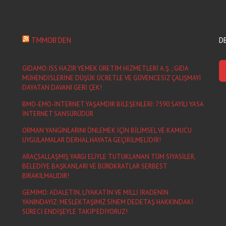
TMMOB’DEN
D
GIDAMO: ISS HAZIR YEMEK ÜRETİM HİZMETLERİ A.Ş. ; GIDA
MÜHENDİSLERİNE DÜŞÜK ÜCRETLE VE GÜVENCESİZ ÇALIŞMAYI
DAYATAN DAVANI GERİ ÇEK!
BMO-EMO-İNTERNET YAŞAMDIR BİLEŞENLERİ: 7590 SAYILI YASA
İNTERNET SANSÜRÜDÜR
ORMAN YANGINLARINI ÖNLEMEK İÇİN BİLİMSEL VE KAMUCU
UYGULAMALAR DERHAL HAYATA GEÇİRİLMELİDİR!
ARAÇSALLAŞMIŞ YARGI ELİYLE TUTUKLANAN TÜM SİYASİLER,
BELEDİYE BAŞKANLARI VE BÜROKRATLAR SERBEST
BIRAKILMALIDIR!
GEMİMO: ADALETİN, LİYAKATİN VE MİLLİ İRADENİN
YANINDAYIZ: MESLEKTAŞIMIZ SİNEM DEDETAŞ HAKKINDAKİ
SÜRECİ ENDİŞEYLE TAKİP EDİYORUZ!