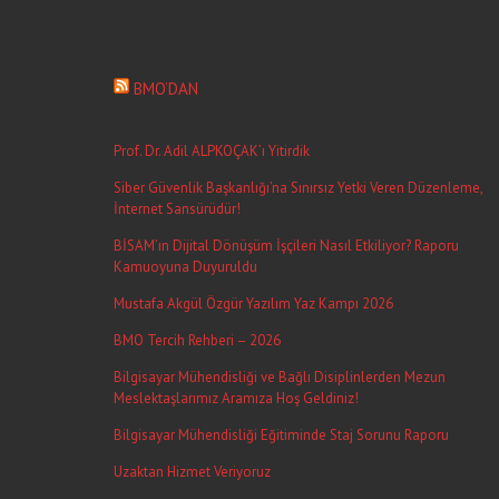
BMO’DAN
Prof. Dr. Adil ALPKOÇAK’ı Yitirdik
Siber Güvenlik Başkanlığı’na Sınırsız Yetki Veren Düzenleme,
İnternet Sansürüdür!
BİSAM’ın Dijital Dönüşüm İşçileri Nasıl Etkiliyor? Raporu
Kamuoyuna Duyuruldu
Mustafa Akgül Özgür Yazılım Yaz Kampı 2026
BMO Tercih Rehberi – 2026
Bilgisayar Mühendisliği ve Bağlı Disiplinlerden Mezun
Meslektaşlarımız Aramıza Hoş Geldiniz!
Bilgisayar Mühendisliği Eğitiminde Staj Sorunu Raporu
Uzaktan Hizmet Veriyoruz