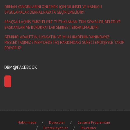
ORMAN YANGINLARINI ÖNLEMEK İÇİN BİLİMSEL VE KAMUCU
UYGULAMALAR DERHAL HAYATA GEÇİRİLMELİDİR!
ARAÇSALLAŞMIŞ YARGI ELİYLE TUTUKLANAN TÜM SİYASİLER, BELEDİYE
BAŞKANLARI VE BÜROKRATLAR SERBEST BIRAKILMALIDIR!
GEMİMO: ADALETİN, LİYAKATİN VE MİLLİ İRADENİN YANINDAYIZ:
MESLEKTAŞIMIZ SİNEM DEDETAŞ HAKKINDAKİ SÜRECİ ENDİŞEYLE TAKİP
EDİYORUZ!
DBM@FACEBOOK
Hakkımızda
Duyurular
Çalışma Programları
Destekleyenler
Etkinlikler