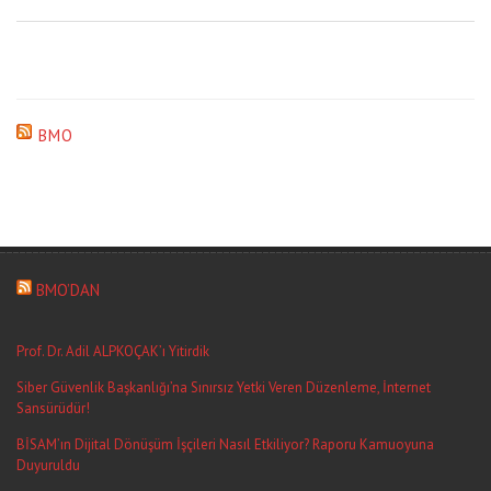
BMO
BMO’DAN
Prof. Dr. Adil ALPKOÇAK’ı Yitirdik
Siber Güvenlik Başkanlığı’na Sınırsız Yetki Veren Düzenleme, İnternet
Sansürüdür!
BİSAM’ın Dijital Dönüşüm İşçileri Nasıl Etkiliyor? Raporu Kamuoyuna
Duyuruldu