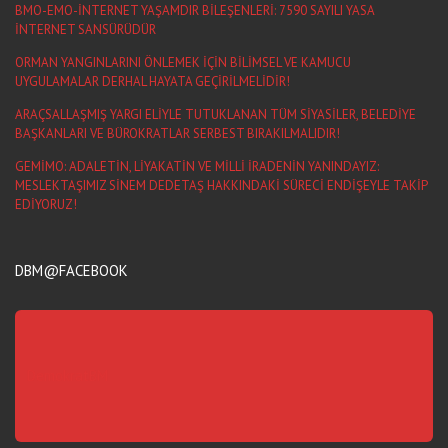
BMO-EMO-İNTERNET YAŞAMDIR BİLEŞENLERİ: 7590 SAYILI YASA
İNTERNET SANSÜRÜDÜR
ORMAN YANGINLARINI ÖNLEMEK İÇİN BİLİMSEL VE KAMUCU
UYGULAMALAR DERHAL HAYATA GEÇİRİLMELİDİR!
ARAÇSALLAŞMIŞ YARGI ELİYLE TUTUKLANAN TÜM SİYASİLER, BELEDİYE
BAŞKANLARI VE BÜROKRATLAR SERBEST BIRAKILMALIDIR!
GEMİMO: ADALETİN, LİYAKATİN VE MİLLİ İRADENİN YANINDAYIZ:
MESLEKTAŞIMIZ SİNEM DEDETAŞ HAKKINDAKİ SÜRECİ ENDİŞEYLE TAKİP
EDİYORUZ!
DBM@FACEBOOK
DemokratBM