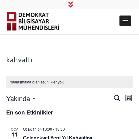
Demokrat
Üretim, Bilim, Dayanışma!
Bilgisayar
Mühendisleri
kahvaltı
Yaklaşmakta olan etkinlikler yok.
Yakında
Etkinl
Etk
Ara
Liste
Tarih
gö
En son Etkinlikler
arama
seç.
ge
ve
Ocak 11 @ 10:00
-
13:30
OCA
11
Geleneksel Yeni Yıl Kahvaltısı