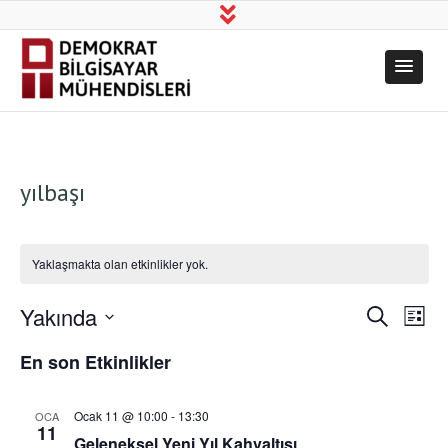
Demokrat
Üretim, Bilim, Dayanışma!
Bilgisayar
Mühendisleri
yılbaşı
Yaklaşmakta olan etkinlikler yok.
Yakında
Etkinl
Etk
Ara
Liste
Tarih
gö
En son Etkinlikler
arama
seç.
ge
ve
Ocak 11 @ 10:00
-
13:30
OCA
11
Geleneksel Yeni Yıl Kahvaltısı