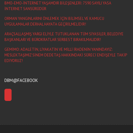
BMO-EMO-İNTERNET YAŞAMDIR BİLEŞENLERİ: 7590 SAYILI YASA
İNTERNET SANSÜRÜDÜR
ORMAN YANGINLARINI ÖNLEMEK İÇİN BİLİMSEL VE KAMUCU
UYGULAMALAR DERHAL HAYATA GEÇİRİLMELİDİR!
ARAÇSALLAŞMIŞ YARGI ELİYLE TUTUKLANAN TÜM SİYASİLER, BELEDİYE
BAŞKANLARI VE BÜROKRATLAR SERBEST BIRAKILMALIDIR!
GEMİMO: ADALETİN, LİYAKATİN VE MİLLİ İRADENİN YANINDAYIZ:
MESLEKTAŞIMIZ SİNEM DEDETAŞ HAKKINDAKİ SÜRECİ ENDİŞEYLE TAKİP
EDİYORUZ!
DBM@FACEBOOK