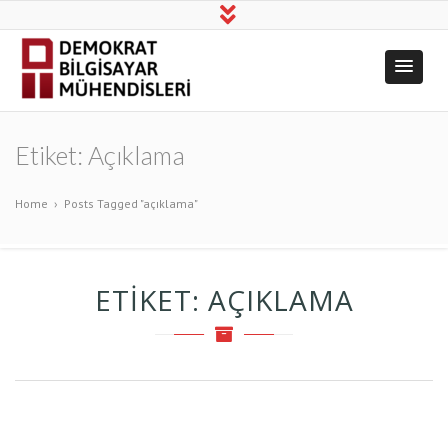
Demokrat
Üretim, Bilim, Dayanışma!
Bilgisayar
Etiket:
Açıklama
Mühendisleri
Home
›
Posts Tagged "açıklama"
ETIKET:
AÇIKLAMA