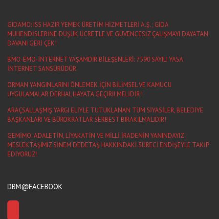
GIDAMO: ISS HAZIR YEMEK ÜRETİM HİZMETLERİ A.Ş. ; GIDA
MÜHENDİSLERİNE DÜŞÜK ÜCRETLE VE GÜVENCESİZ ÇALIŞMAYI DAYATAN
DAVANI GERİ ÇEK!
BMO-EMO-İNTERNET YAŞAMDIR BİLEŞENLERİ: 7590 SAYILI YASA
İNTERNET SANSÜRÜDÜR
ORMAN YANGINLARINI ÖNLEMEK İÇİN BİLİMSEL VE KAMUCU
UYGULAMALAR DERHAL HAYATA GEÇİRİLMELİDİR!
ARAÇSALLAŞMIŞ YARGI ELİYLE TUTUKLANAN TÜM SİYASİLER, BELEDİYE
BAŞKANLARI VE BÜROKRATLAR SERBEST BIRAKILMALIDIR!
GEMİMO: ADALETİN, LİYAKATİN VE MİLLİ İRADENİN YANINDAYIZ:
MESLEKTAŞIMIZ SİNEM DEDETAŞ HAKKINDAKİ SÜRECİ ENDİŞEYLE TAKİP
EDİYORUZ!
DBM@FACEBOOK