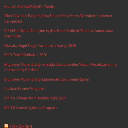
Prof. Dr. Adil ALPKOÇAK’ı Yitirdik
Siber Güvenlik Başkanlığı’na Sınırsız Yetki Veren Düzenleme, İnternet
Sansürüdür!
BİSAM’ın Dijital Dönüşüm İşçileri Nasıl Etkiliyor? Raporu Kamuoyuna
Duyuruldu
Mustafa Akgül Özgür Yazılım Yaz Kampı 2026
BMO Tercih Rehberi – 2026
Bilgisayar Mühendisliği ve Bağlı Disiplinlerden Mezun Meslektaşlarımız
Aramıza Hoş Geldiniz!
Bilgisayar Mühendisliği Eğitiminde Staj Sorunu Raporu
Uzaktan Hizmet Veriyoruz
BMO 8. Dönem Komisyonları İçin Çağrı
BMO 8. Dönem Çalışma Programı
TMMOB’DEN