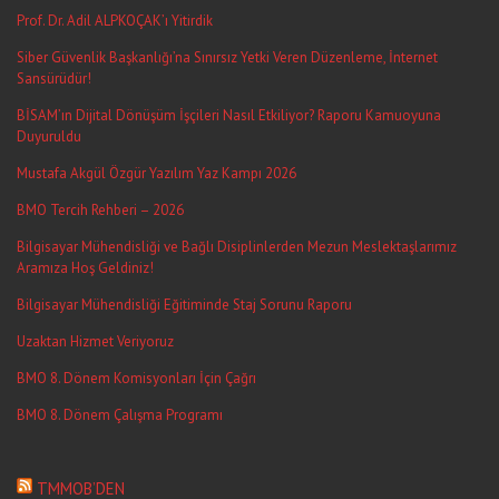
Prof. Dr. Adil ALPKOÇAK’ı Yitirdik
Siber Güvenlik Başkanlığı’na Sınırsız Yetki Veren Düzenleme, İnternet
Sansürüdür!
BİSAM’ın Dijital Dönüşüm İşçileri Nasıl Etkiliyor? Raporu Kamuoyuna
Duyuruldu
Mustafa Akgül Özgür Yazılım Yaz Kampı 2026
BMO Tercih Rehberi – 2026
Bilgisayar Mühendisliği ve Bağlı Disiplinlerden Mezun Meslektaşlarımız
Aramıza Hoş Geldiniz!
Bilgisayar Mühendisliği Eğitiminde Staj Sorunu Raporu
Uzaktan Hizmet Veriyoruz
BMO 8. Dönem Komisyonları İçin Çağrı
BMO 8. Dönem Çalışma Programı
TMMOB’DEN