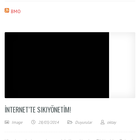
BMO
İNTERNET’TE SIKIYÖNETIM!
Image
28/03/2014
Duyurular
oktay