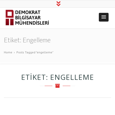
Demokrat
Üretim, Bilim, Dayanışma!
Bilgisayar
Etiket:
Engelleme
Mühendisleri
Home
›
Posts Tagged "engelleme"
ETIKET:
ENGELLEME