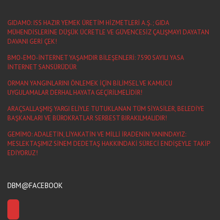
GIDAMO: ISS HAZIR YEMEK ÜRETİM HİZMETLERİ A.Ş. ; GIDA
MÜHENDİSLERİNE DÜŞÜK ÜCRETLE VE GÜVENCESİZ ÇALIŞMAYI DAYATAN
DAVANI GERİ ÇEK!
BMO-EMO-İNTERNET YAŞAMDIR BİLEŞENLERİ: 7590 SAYILI YASA
İNTERNET SANSÜRÜDÜR
ORMAN YANGINLARINI ÖNLEMEK İÇİN BİLİMSEL VE KAMUCU
UYGULAMALAR DERHAL HAYATA GEÇİRİLMELİDİR!
ARAÇSALLAŞMIŞ YARGI ELİYLE TUTUKLANAN TÜM SİYASİLER, BELEDİYE
BAŞKANLARI VE BÜROKRATLAR SERBEST BIRAKILMALIDIR!
GEMİMO: ADALETİN, LİYAKATİN VE MİLLİ İRADENİN YANINDAYIZ:
MESLEKTAŞIMIZ SİNEM DEDETAŞ HAKKINDAKİ SÜRECİ ENDİŞEYLE TAKİP
EDİYORUZ!
DBM@FACEBOOK