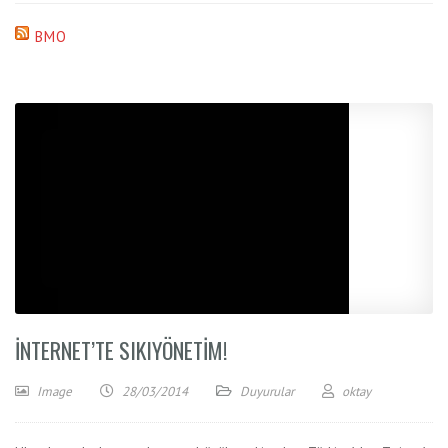
BMO
İNTERNET’TE SIKIYÖNETIM!
Image
28/03/2014
Duyurular
oktay