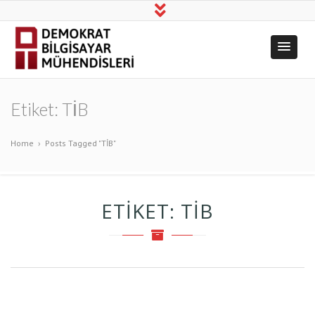
Demokrat
Üretim, Bilim, Dayanışma!
Bilgisayar
Etiket:
TİB
Mühendisleri
Home
›
Posts Tagged "TİB"
ETIKET:
TİB