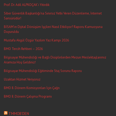
Prof. Dr. Adil ALPKOÇAK’ı Yitirdik
Siber Güvenlik Başkanlığı’na Sınırsız Yetki Veren Düzenleme, İnternet
Sansürüdür!
BİSAM’ın Dijital Dönüşüm İşçileri Nasıl Etkiliyor? Raporu Kamuoyuna
Duyuruldu
Mustafa Akgül Özgür Yazılım Yaz Kampı 2026
BMO Tercih Rehberi – 2026
Bilgisayar Mühendisliği ve Bağlı Disiplinlerden Mezun Meslektaşlarımız
Aramıza Hoş Geldiniz!
Bilgisayar Mühendisliği Eğitiminde Staj Sorunu Raporu
Uzaktan Hizmet Veriyoruz
BMO 8. Dönem Komisyonları İçin Çağrı
BMO 8. Dönem Çalışma Programı
TMMOB’DEN