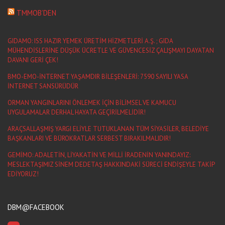
TMMOB’DEN
GIDAMO: ISS HAZIR YEMEK ÜRETİM HİZMETLERİ A.Ş. ; GIDA
MÜHENDİSLERİNE DÜŞÜK ÜCRETLE VE GÜVENCESİZ ÇALIŞMAYI DAYATAN
DAVANI GERİ ÇEK!
BMO-EMO-İNTERNET YAŞAMDIR BİLEŞENLERİ: 7590 SAYILI YASA
İNTERNET SANSÜRÜDÜR
ORMAN YANGINLARINI ÖNLEMEK İÇİN BİLİMSEL VE KAMUCU
UYGULAMALAR DERHAL HAYATA GEÇİRİLMELİDİR!
ARAÇSALLAŞMIŞ YARGI ELİYLE TUTUKLANAN TÜM SİYASİLER, BELEDİYE
BAŞKANLARI VE BÜROKRATLAR SERBEST BIRAKILMALIDIR!
GEMİMO: ADALETİN, LİYAKATİN VE MİLLİ İRADENİN YANINDAYIZ:
MESLEKTAŞIMIZ SİNEM DEDETAŞ HAKKINDAKİ SÜRECİ ENDİŞEYLE TAKİP
EDİYORUZ!
DBM@FACEBOOK