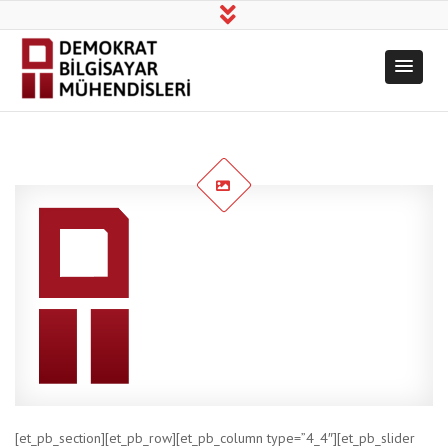
Demokrat
Üretim, Bilim, Dayanışma!
Bilgisayar
Mühendisleri
[et_pb_section][et_pb_row][et_pb_column type=”4_4″][et_pb_slider