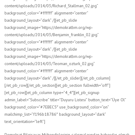
content/uploads/2014/03/Richard_Stallman_02.jpg”
background_color=”#ffffff” alignment=”center”
background_layout=”dark” /][et_pb_slide
background_image=”https://demokratbm.org/wp-
content/uploads/2014/03/Benjamin_franklin_02.jpg”
background_color=”#ffffff” alignment=”center”
background_layout=”dark” /][et_pb_slide
background_image=”https://demokratbm.org/wp-
content/uploads/2014/03/Teoman_ozturk_02.jpg”
background_color=”#ffffff” alignment=”center”
background_layout=”dark” /][/et_pb_slider][/et_pb_column]
[/et_pb_row][/et_pb_section][et_pb_section fullwidth=”off”]
[et_pb_row][et_pb_column type=”4_4″][et_pb_signup
admin_label=”Subscribe” title=”Duyuru Listesi” button_text=”Üye Ol”
background_color=”#7EBEC5″ use_background_color=”on”
mailchimp_list=”f196b18786″ background_layout=”dark”
text_orientation=”left”]
Demokrat Bilgisayar Mühendislerinin çalışmalarından haberdar olmak