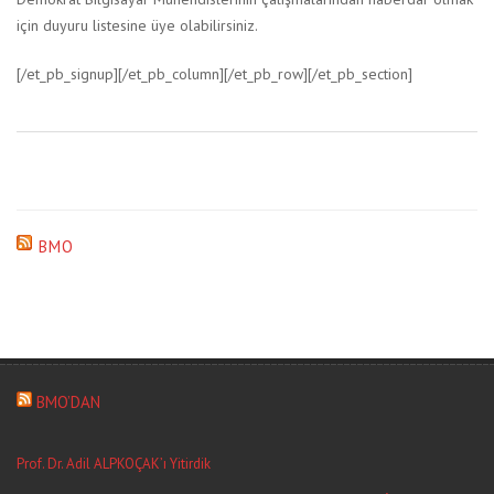
için duyuru listesine üye olabilirsiniz.
[/et_pb_signup][/et_pb_column][/et_pb_row][/et_pb_section]
BMO
BMO’DAN
Prof. Dr. Adil ALPKOÇAK’ı Yitirdik