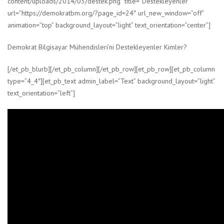
content/uploads/2014/03/destek.png” title=”Destekleyenler”
url=”https://demokratbm.org/?page_id=24″ url_new_window=”off”
animation=”top” background_layout=”light” text_orientation=”center”]
Demokrat Bilgisayar Mühendisleri’ni Destekleyenler Kimler?
[/et_pb_blurb][/et_pb_column][/et_pb_row][et_pb_row][et_pb_column
type=”4_4″][et_pb_text admin_label=”Text” background_layout=”light”
text_orientation=”left”]