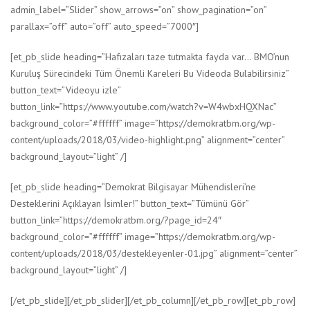
admin_label=”Slider” show_arrows=”on” show_pagination=”on”
parallax=”off” auto=”off” auto_speed=”7000″]
[et_pb_slide heading=”Hafızaları taze tutmakta fayda var… BMO’nun
Kuruluş Sürecindeki Tüm Önemli Kareleri Bu Videoda Bulabilirsiniz”
button_text=”Videoyu izle”
button_link=”https://www.youtube.com/watch?v=W4wbxHQXNac”
background_color=”#ffffff” image=”https://demokratbm.org/wp-
content/uploads/2018/03/video-highlight.png” alignment=”center”
background_layout=”light” /]
[et_pb_slide heading=”Demokrat Bilgisayar Mühendisleri’ne
Desteklerini Açıklayan İsimler!” button_text=”Tümünü Gör”
button_link=”https://demokratbm.org/?page_id=24″
background_color=”#ffffff” image=”https://demokratbm.org/wp-
content/uploads/2018/03/destekleyenler-01.jpg” alignment=”center”
background_layout=”light” /]
[/et_pb_slide][/et_pb_slider][/et_pb_column][/et_pb_row][et_pb_row]