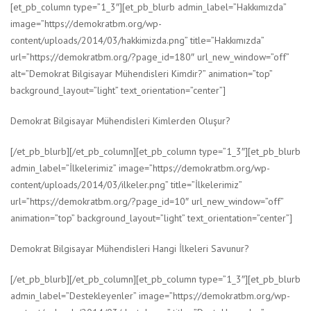
[et_pb_column type=”1_3″][et_pb_blurb admin_label=”Hakkımızda”
image=”https://demokratbm.org/wp-
content/uploads/2014/03/hakkimizda.png” title=”Hakkımızda”
url=”https://demokratbm.org/?page_id=180″ url_new_window=”off”
alt=”Demokrat Bilgisayar Mühendisleri Kimdir?” animation=”top”
background_layout=”light” text_orientation=”center”]
Demokrat Bilgisayar Mühendisleri Kimlerden Oluşur?
[/et_pb_blurb][/et_pb_column][et_pb_column type=”1_3″][et_pb_blurb
admin_label=”İlkelerimiz” image=”https://demokratbm.org/wp-
content/uploads/2014/03/ilkeler.png” title=”İlkelerimiz”
url=”https://demokratbm.org/?page_id=10″ url_new_window=”off”
animation=”top” background_layout=”light” text_orientation=”center”]
Demokrat Bilgisayar Mühendisleri Hangi İlkeleri Savunur?
[/et_pb_blurb][/et_pb_column][et_pb_column type=”1_3″][et_pb_blurb
admin_label=”Destekleyenler” image=”https://demokratbm.org/wp-