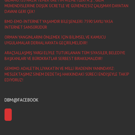
GIDAMO: ISS HAZIR YEMEK ÜRETİM HİZMETLERİ A.Ş. ; GIDA
MÜHENDİSLERİNE DÜŞÜK ÜCRETLE VE GÜVENCESİZ ÇALIŞMAYI DAYATAN
DAVANI GERİ ÇEK!
BMO-EMO-İNTERNET YAŞAMDIR BİLEŞENLERİ: 7590 SAYILI YASA
İNTERNET SANSÜRÜDÜR
ORMAN YANGINLARINI ÖNLEMEK İÇİN BİLİMSEL VE KAMUCU
UYGULAMALAR DERHAL HAYATA GEÇİRİLMELİDİR!
ARAÇSALLAŞMIŞ YARGI ELİYLE TUTUKLANAN TÜM SİYASİLER, BELEDİYE
BAŞKANLARI VE BÜROKRATLAR SERBEST BIRAKILMALIDIR!
GEMİMO: ADALETİN, LİYAKATİN VE MİLLİ İRADENİN YANINDAYIZ:
MESLEKTAŞIMIZ SİNEM DEDETAŞ HAKKINDAKİ SÜRECİ ENDİŞEYLE TAKİP
EDİYORUZ!
DBM@FACEBOOK