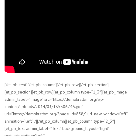
[/et_pb_text][/et_pb_column][/et_pb_row][/et_pb_section]
[et_pb_section][et_pb_row][et_pb_column type=”1_3″][et_pb_image
admin_label=”Image” src=”https://demokratbm.org/wp-
content/uploads/2014/03/185506745.jpg”
url=”https://demokratbm.org/?page_id=838/” url_new_window=”off”
animation=”left” /][/et_pb_column][et_pb_column type=”2_3″]
[et_pb_text admin_label=”Text” background_layout=”light”
text_orientation=”left”]