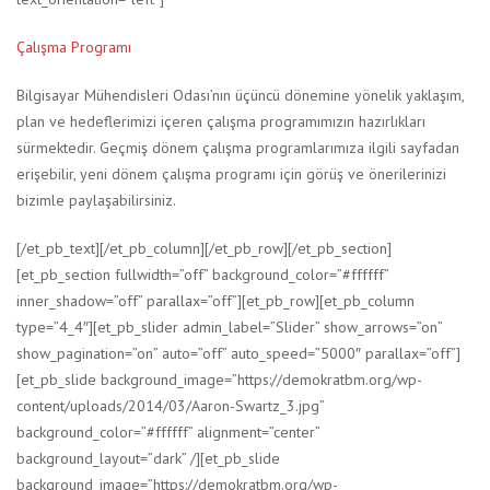
Çalışma Programı
Bilgisayar Mühendisleri Odası’nın üçüncü dönemine yönelik yaklaşım,
plan ve hedeflerimizi içeren çalışma programımızın hazırlıkları
sürmektedir. Geçmiş dönem çalışma programlarımıza ilgili sayfadan
erişebilir, yeni dönem çalışma programı için görüş ve önerilerinizi
bizimle paylaşabilirsiniz.
[/et_pb_text][/et_pb_column][/et_pb_row][/et_pb_section]
[et_pb_section fullwidth=”off” background_color=”#ffffff”
inner_shadow=”off” parallax=”off”][et_pb_row][et_pb_column
type=”4_4″][et_pb_slider admin_label=”Slider” show_arrows=”on”
show_pagination=”on” auto=”off” auto_speed=”5000″ parallax=”off”]
[et_pb_slide background_image=”https://demokratbm.org/wp-
content/uploads/2014/03/Aaron-Swartz_3.jpg”
background_color=”#ffffff” alignment=”center”
background_layout=”dark” /][et_pb_slide
background_image=”https://demokratbm.org/wp-