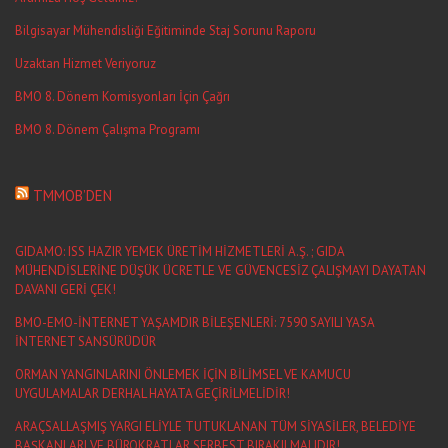
Bilgisayar Mühendisliği Eğitiminde Staj Sorunu Raporu
Uzaktan Hizmet Veriyoruz
BMO 8. Dönem Komisyonları İçin Çağrı
BMO 8. Dönem Çalışma Programı
TMMOB’DEN
GIDAMO: ISS HAZIR YEMEK ÜRETİM HİZMETLERİ A.Ş. ; GIDA
MÜHENDİSLERİNE DÜŞÜK ÜCRETLE VE GÜVENCESİZ ÇALIŞMAYI DAYATAN
DAVANI GERİ ÇEK!
BMO-EMO-İNTERNET YAŞAMDIR BİLEŞENLERİ: 7590 SAYILI YASA
İNTERNET SANSÜRÜDÜR
ORMAN YANGINLARINI ÖNLEMEK İÇİN BİLİMSEL VE KAMUCU
UYGULAMALAR DERHAL HAYATA GEÇİRİLMELİDİR!
ARAÇSALLAŞMIŞ YARGI ELİYLE TUTUKLANAN TÜM SİYASİLER, BELEDİYE
BAŞKANLARI VE BÜROKRATLAR SERBEST BIRAKILMALIDIR!