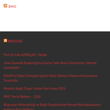
BMO
BMO’DAN
Prof. Dr. Adil ALPKOÇAK’ı Yitirdik
Siber Güvenlik Başkanlığı’na Sınırsız Yetki Veren Düzenleme, İnternet
Sansürüdür!
BİSAM’ın Dijital Dönüşüm İşçileri Nasıl Etkiliyor? Raporu Kamuoyuna
Duyuruldu
Mustafa Akgül Özgür Yazılım Yaz Kampı 2026
BMO Tercih Rehberi – 2026
Bilgisayar Mühendisliği ve Bağlı Disiplinlerden Mezun Meslektaşlarımız
Aramıza Hoş Geldiniz!