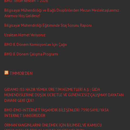
BMO Tercih Rehberi – 2026
Bilgisayar Mühendisliği ve Bağlı Disiplinlerden Mezun Meslektaşlarımız
Aramıza Hoş Geldiniz!
Bilgisayar Mühendisliği Eğitiminde Staj Sorunu Raporu
Uzaktan Hizmet Veriyoruz
BMO 8. Dönem Komisyonları İçin Çağrı
BMO 8. Dönem Çalışma Programı
TMMOB’DEN
GIDAMO: ISS HAZIR YEMEK ÜRETİM HİZMETLERİ A.Ş. ; GIDA
MÜHENDİSLERİNE DÜŞÜK ÜCRETLE VE GÜVENCESİZ ÇALIŞMAYI DAYATAN
DAVANI GERİ ÇEK!
BMO-EMO-İNTERNET YAŞAMDIR BİLEŞENLERİ: 7590 SAYILI YASA
İNTERNET SANSÜRÜDÜR
ORMAN YANGINLARINI ÖNLEMEK İÇİN BİLİMSEL VE KAMUCU