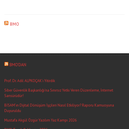
BMO
BMO’DAN
Prof. Dr. Adil ALPKOÇAK’ı Yitirdik
Siber Güvenlik Başkanlığı’na Sınırsız Yetki Veren Düzenleme, İnternet
Sansürüdür!
BİSAM’ın Dijital Dönüşüm İşçileri Nasıl Etkiliyor? Raporu Kamuoyuna
Duyuruldu
Mustafa Akgül Özgür Yazılım Yaz Kampı 2026