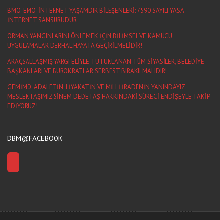
BMO-EMO-İNTERNET YAŞAMDIR BİLEŞENLERİ: 7590 SAYILI YASA
İNTERNET SANSÜRÜDÜR
ORMAN YANGINLARINI ÖNLEMEK İÇİN BİLİMSEL VE KAMUCU
UYGULAMALAR DERHAL HAYATA GEÇİRİLMELİDİR!
ARAÇSALLAŞMIŞ YARGI ELİYLE TUTUKLANAN TÜM SİYASİLER, BELEDİYE
BAŞKANLARI VE BÜROKRATLAR SERBEST BIRAKILMALIDIR!
GEMİMO: ADALETİN, LİYAKATİN VE MİLLİ İRADENİN YANINDAYIZ:
MESLEKTAŞIMIZ SİNEM DEDETAŞ HAKKINDAKİ SÜRECİ ENDİŞEYLE TAKİP
EDİYORUZ!
DBM@FACEBOOK