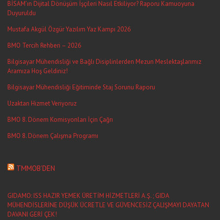
BİSAM’ın Dijital Dönüşüm İşçileri Nasıl Etkiliyor? Raporu Kamuoyuna
Duyuruldu
Mustafa Akgül Özgür Yazılım Yaz Kampı 2026
BMO Tercih Rehberi – 2026
Bilgisayar Mühendisliği ve Bağlı Disiplinlerden Mezun Meslektaşlarımız
Aramıza Hoş Geldiniz!
Bilgisayar Mühendisliği Eğitiminde Staj Sorunu Raporu
Uzaktan Hizmet Veriyoruz
BMO 8. Dönem Komisyonları İçin Çağrı
BMO 8. Dönem Çalışma Programı
TMMOB’DEN
GIDAMO: ISS HAZIR YEMEK ÜRETİM HİZMETLERİ A.Ş. ; GIDA
MÜHENDİSLERİNE DÜŞÜK ÜCRETLE VE GÜVENCESİZ ÇALIŞMAYI DAYATAN
DAVANI GERİ ÇEK!