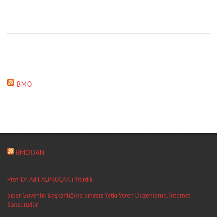
BMO
BMO’DAN
Prof. Dr. Adil ALPKOÇAK’ı Yitirdik
Siber Güvenlik Başkanlığı’na Sınırsız Yetki Veren Düzenleme, İnternet
Sansürüdür!