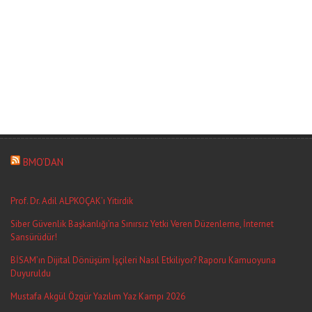
BMO’DAN
Prof. Dr. Adil ALPKOÇAK’ı Yitirdik
Siber Güvenlik Başkanlığı’na Sınırsız Yetki Veren Düzenleme, İnternet
Sansürüdür!
BİSAM’ın Dijital Dönüşüm İşçileri Nasıl Etkiliyor? Raporu Kamuoyuna
Duyuruldu
Mustafa Akgül Özgür Yazılım Yaz Kampı 2026