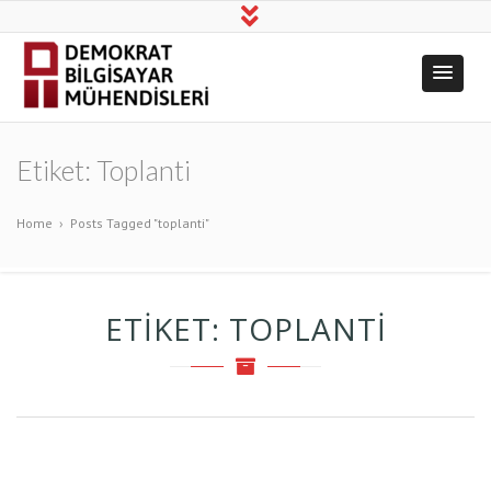
Demokrat
Üretim, Bilim, Dayanışma!
Bilgisayar
Etiket:
Toplanti
Mühendisleri
Home
›
Posts Tagged "toplanti"
ETIKET:
TOPLANTI