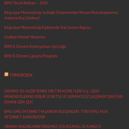
BMO Tercih Rehberi – 2026
Bilgisayar Mühendisliği ve Bağlı Disiplinlerden Mezun Meslektaşlarımız
Aramıza Hoş Geldiniz!
Bilgisayar Mühendisliği Eğitiminde Staj Sorunu Raporu
Uzaktan Hizmet Veriyoruz
BMO 8. Dönem Komisyonları İçin Çağrı
BMO 8. Dönem Çalışma Programı
TMMOB’DEN
GIDAMO: ISS HAZIR YEMEK ÜRETİM HİZMETLERİ A.Ş. ; GIDA
MÜHENDİSLERİNE DÜŞÜK ÜCRETLE VE GÜVENCESİZ ÇALIŞMAYI DAYATAN
DAVANI GERİ ÇEK!
BMO-EMO-İNTERNET YAŞAMDIR BİLEŞENLERİ: 7590 SAYILI YASA
İNTERNET SANSÜRÜDÜR
ORMAN YANGINLARINI ÖNLEMEK İÇİN BİLİMSEL VE KAMUCU